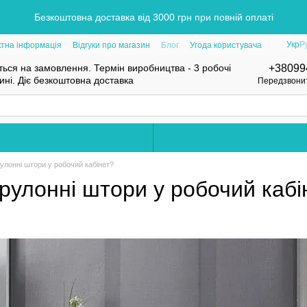
Безкоштовна доставка від 3000 грн при повній оплаті
Укр
Р
ктна інформація
Відгуки про магазин
Блог
Угода користувача
ься на замовлення. Термін виробництва - 3 робочі
+38099
нині. Діє безкоштовна доставка
Передзвони
улонні штори у робочий кабінет?
рулонні штори у робочий кабі