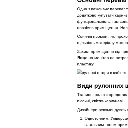
Одна з важливих переваг т
додатково купувати карниз
функціональність, такі со
повністю приміщення. Навіт
Сонячні промені, які прох
щільність матеріалу можна
Захист приміщення від пря
Якщо на монітор не потрап
пластику.
Види рулонних 
Тканинні ролети представл
пісочні, світло-коричневі.
Дизайнери рекомендують пі
Однотонним. Універсаль
загальним тоном прим