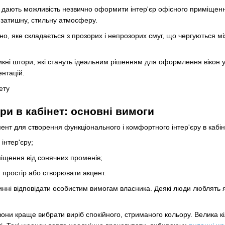
и дають можливість незвично оформити інтер'єр офісного приміщен
затишну, стильну атмосферу.
но, яке складається з прозорих і непрозорих смуг, що чергуються м
икні штори, які стануть ідеальним рішенням для оформлення вікон у
ентацій.
ри в кабінет: основні вимоги
нт для створення функціонального і комфортного інтер'єру в кабіне
інтер'єру;
іщення від сонячних променів;
 простір або створювати акцент.
нні відповідати особистим вимогам власника. Деякі люди люблять яс
.
ни краще вибрати виріб спокійного, стриманого кольору. Велика кіл