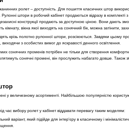
канинних ролет – доступність. Для пошиття класичних штор використ
. Рулонні штори в робочий кабінет продаються відразу в комплекті
нцезахисні конструкції продають за доступною ціною. Вони дають зм
ь кімнату, вікна якої виходять на сонячний бік, можна затінити, захи
одять крізь полотно рулонної штори, розсіюються. Завдяки цьому пр
, виходячи з особистих вимог до яскравості денного освітлення.
мих сонячних променів потрібен не тільки для створення комфортни
лятимуть сонячні промені, він прослужить набагато довше. Також зб
штор
ені у величезному асортименті. Найбільшою популярністю користуютьс
д час вибору ролет у кабінет віддавати перевагу таким моделям:
ний варіант, який підійде для інтер'єру в класичному і мінімалістич
іщення.