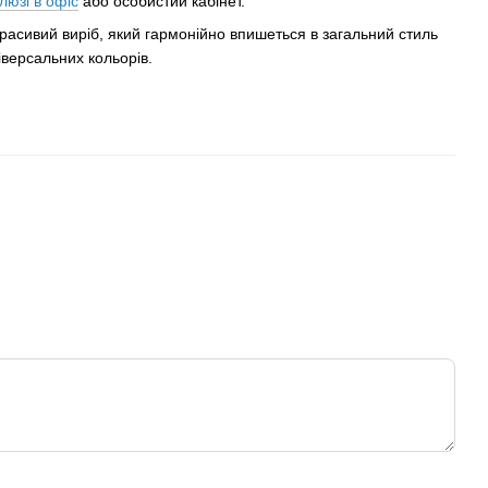
люзі в офіс
або особистий кабінет.
расивий виріб, який гармонійно впишеться в загальний стиль
іверсальних кольорів.