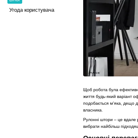
Угода користувача
Щоб робота була ефективно
життя будь-який варіант о
подобається м'яка, дещо д
власника.
Рулонні штори – це вдале 
вибрати найбільш підходя
Основні переваг