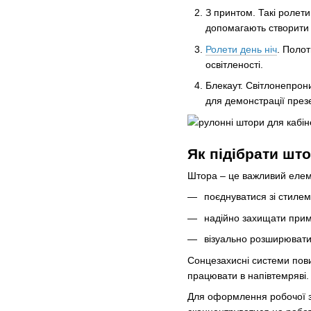
З принтом. Такі ролет
допомагають створити 
Ролети день ніч
. Полот
освітленості.
Блекаут. Світлонепрон
для демонстрації през
Як підібрати што
Штора – це важливий елеме
поєднуватися зі стилем 
надійно захищати прим
візуально розширювати
Сонцезахисні системи пови
працювати в напівтемряві
Для оформлення робочої зо