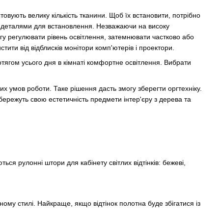
овують велику кількість тканини. Щоб їх встановити, потрібно
 з деталями для встановлення. Незважаючи на високу
огу регулювати рівень освітлення, затемнювати частково або
стити від відблисків монітори комп'ютерів і проектори.
отягом усього дня в кімнаті комфортне освітлення. Вибрати
х умов роботи. Таке рішення дасть змогу зберегти оргтехніку.
ережуть свою естетичність предмети інтер'єру з дерева та
я рулонні штори для кабінету світлих відтінків: бежеві,
ному стилі. Найкраще, якщо відтінок полотна буде збігатися із