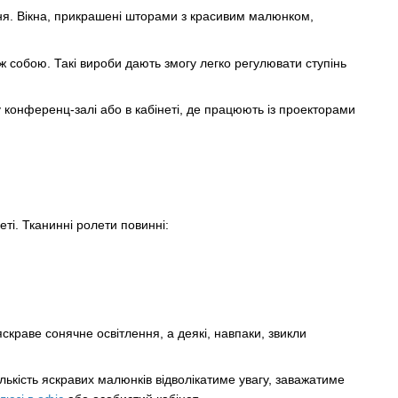
ня. Вікна, прикрашені шторами з красивим малюнком,
іж собою. Такі вироби дають змогу легко регулювати ступінь
 конференц-залі або в кабінеті, де працюють із проекторами
ті. Тканинні ролети повинні:
краве сонячне освітлення, а деякі, навпаки, звикли
ькість яскравих малюнків відволікатиме увагу, заважатиме