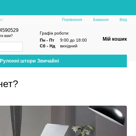
Порівняння
ус
Бажання
Вхід
4590529
Графік роботи:
ти вам?
Мій кошик
Пн - Пт
9:00 до 18:00
Сб - Нд
вихідний
Рулонні штори Звичайні
нет?