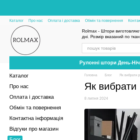
Перейти до основного контенту
Каталог
Про нас
Оплата і доставка
Обмін та повернення
Конта
Rolmax - Штори виготовляют
дні. Розмір вказаний по тка
Рулонні штори День-Ніч
Каталог
Головна
Блог
Як вибрати р
Як вибрати 
Про нас
Оплата і доставка
8 липня 2024
Обмін та повернення
Контактна інформація
Відгуки про магазин
Блог