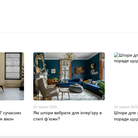
20 травня 2025
18 травня 2025
7 сучасних
Які штори вибрати для інтер'єру в
Штори для 
 вікон
стилі ф'южн?
поради щод