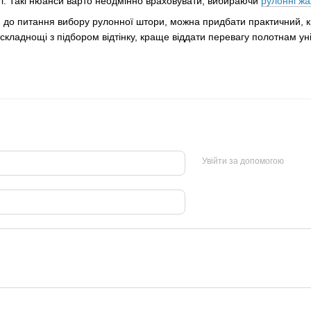
і. Такі нюанси варто неодмінно враховувати, вибираючи
рулонні жа
и до питання вибору рулонної штори, можна придбати практичний, к
складнощі з підбором відтінку, краще віддати перевагу полотнам ун
Увійти за допомогою