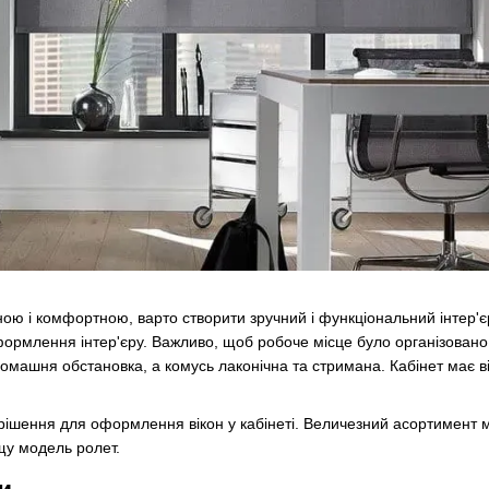
ю і комфортною, варто створити зручний і функціональний інтер'єр 
формлення інтер'єру. Важливо, щоб робоче місце було організовано
омашня обстановка, а комусь лаконічна та стримана. Кабінет має ві
рішення для оформлення вікон у кабінеті. Величезний асортимент ма
щу модель ролет.
и