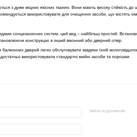
ються з дуже міцних якісних тканин. Вони мають високу стійкість д
мендується використовувати для очищення засоби, що містять хімі
идами сонцезахисних систем, цей вид – найбільш простий. Встановл
тановлюючи конструкцію в інший віконний або дверний отвір.
 балконних дверей легко обслуговувати завдяки їхній вологовідштовх
 достатньо використовувати стандартні мийні засоби та порошки.
Увійти за допомогою