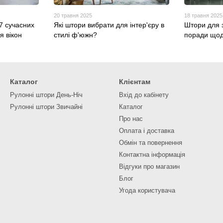
20 травня 2025
18 травня 2025
7 сучасних
Які штори вибрати для інтер'єру в
Штори для 
 вікон
стилі ф'южн?
поради щод
Каталог
Клієнтам
Рулонні штори День-Ніч
Вхід до кабінету
Рулонні штори Звичайні
Каталог
Про нас
Оплата і доставка
Обмін та повернення
Контактна інформація
Відгуки про магазин
Блог
Угода користувача