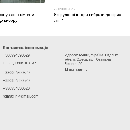
22 квітня 2025
зонування кімнати:
Які рулонні штори вибрати до сірих
о вибору
стін?
Контактна інформація
+380994590529
Адреса: 65003, Україна, Одеська
обл, м. Одеса, вул. Отамана
Передзвонити вам?
Чепиги, 29
Мапа проїзду
+380994590529
+380994590529
+380994590529
rolmax.h@gmail.com