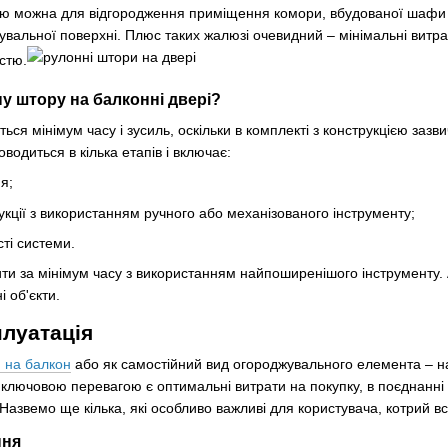
ію можна для відгородження приміщення комори, вбудованої шафи а
увальної поверхні. Плюс таких жалюзі очевидний – мінімальні витр
стю.
у штору на балконні двері?
ся мінімум часу і зусиль, оскільки в комплекті з конструкцією зазви
одиться в кілька етапів і включає:
я;
укції з використанням ручного або механізованого інструменту;
ті системи.
и за мінімум часу з використанням найпоширенішого інструменту. 
 об'єкти.
плуатація
 на балкон
або як самостійний вид огороджувального елемента – на
 ключовою перевагою є оптимальні витрати на покупку, в поєднанн
 Назвемо ще кілька, які особливо важливі для користувача, котрий 
ння