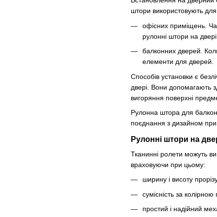
Встановлення на дверний от
штори використовують для
офісних приміщень. Час
рулонні штори на двері 
балконних дверей. Коли
елементи для дверей.
Способів установки є безлі
двері. Вони допомагають з
вигоряння поверхні предме
Рулонна штора для балконни
поєднання з дизайном пр
Рулонні штори на две
Тканинні ролети можуть ви
враховуючи при цьому:
ширину і висоту прорізу
сумісність за колірною
простий і надійний мех