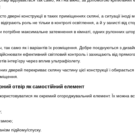
вір відбувається так само, як і на вікно, за допомогою кріпильних е
:
то дверні конструкції в таких приміщеннях скляні, а ситуації іноді 
відіграють роль не тільки в контролі освітлення, а й у захисті від сто
 потрібне максимальне затемнення в кімнаті, одних рулонних штор 
ч, так само як і варіантів їх розміщення. Добре поєднуються з дизай
дійснювати ефективний світловий контроль і захищають від прямог
тів інтер'єру через вплив ультрафіолету.
х дверей перекриває скляну частину цієї конструкції і обирається 
иміщення.
рний отвір як самостійний елемент
користовуватися як окремий огороджувальний елемент. Їх можна вс
;
 гамою;
анізм підйому/спуску.