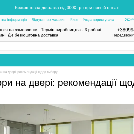
Безкоштовна доставка від 3000 грн при повній оплаті
Укр
Р
ктна інформація
Відгуки про магазин
Блог
Угода користувача
ься на замовлення. Термін виробництва - 3 робочі
+38099
нині. Діє безкоштовна доставка
Передзвони
и на двері: рекомендації щодо вибору
ри на двері: рекомендації щ