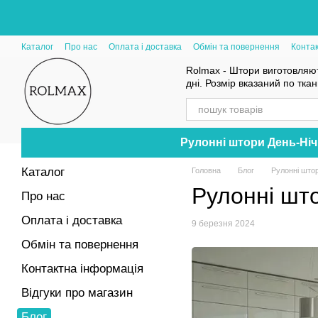
Перейти до основного контенту
Каталог
Про нас
Оплата і доставка
Обмін та повернення
Конта
Rolmax - Штори виготовляют
дні. Розмір вказаний по тка
Рулонні штори День-Ніч
Каталог
Головна
Блог
Рулонні штор
Рулонні што
Про нас
Оплата і доставка
9 березня 2024
Обмін та повернення
Контактна інформація
Відгуки про магазин
Блог