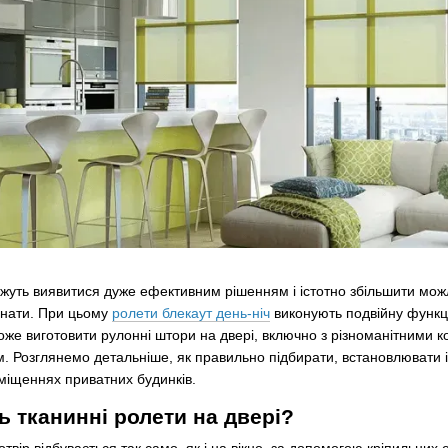
жуть виявитися дуже ефективним рішенням і істотно збільшити можли
мнати. При цьому
ролети блекаут день-ніч
виконують подвійну функці
е виготовити рулонні штори на двері, включно з різноманітними к
 Розглянемо детальніше, як правильно підбирати, встановлювати і 
міщеннях приватних будинків.
 тканинні ролети на двері?