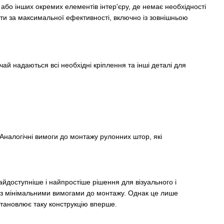
бо інших окремих елементів інтер'єру, де немає необхідності
ати за максимальної ефективності, включно із зовнішньою
чай надаються всі необхідні кріплення та інші деталі для
Аналогічні вимоги до монтажу рулонних штор, які
йдоступніше і найпростіше рішення для візуального і
і з мінімальними вимогами до монтажу. Однак це лише
встановлює таку конструкцію вперше.