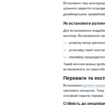
Встановити таку конструкц
щільного закриття огородж
дизайнерською привабливі
Як встановити рулонн
Для встановлення знадобить
монтажу. Встановлення пров
розмітку місця кріпленн
установку самої констр
перевірку працездатнос
Такий монтаж можна зробит
встановлюють як самостійні
Переваги та екс
Встановлені
рулонні штори
світлового контролю. Тому
основний перелік переваг.
Стійкість до зношува