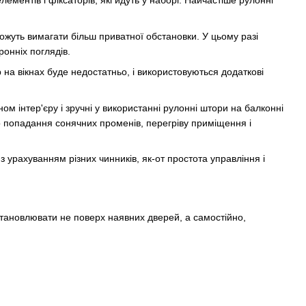
лементів і фіксаторів, які йдуть у наборі. Найчастіше рулонні
можуть вимагати більш приватної обстановки. У цьому разі
ронніх поглядів.
на вікнах буде недостатньо, і використовуються додаткові
ном інтер'єру і зручні у використанні рулонні штори на балконні
о попадання сонячних променів, перегріву приміщення і
з урахуванням різних чинників, як-от простота управління і
тановлювати не поверх наявних дверей, а самостійно,