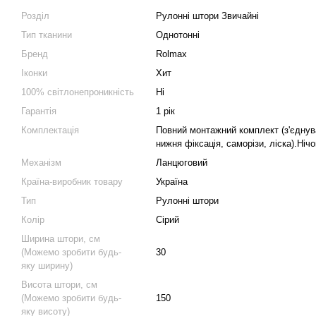
Розділ
Рулонні штори Звичайні
Тип тканини
Однотонні
Бренд
Rolmax
Іконки
Хит
100% світлонепроникність
Ні
Гарантія
1 рік
Комплектація
Повний монтажний комплект (з'єднув
нижня фіксація, саморізи, ліска).Ніч
Механізм
Ланцюговий
Країна-виробник товару
Україна
Тип
Рулонні штори
Колір
Сірий
Ширина штори, см
(Можемо зробити будь-
30
яку ширину)
Висота штори, см
(Можемо зробити будь-
150
яку висоту)