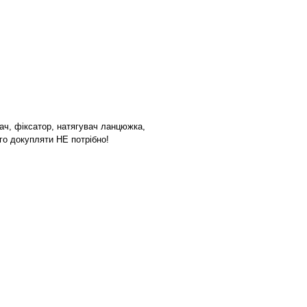
ач, фіксатор, натягувач ланцюжка,
ого докупляти НЕ потрібно!