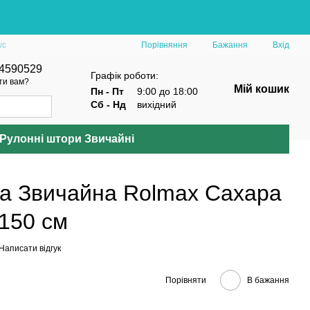
Порівняння
ус
Бажання
Вхід
4590529
Графік роботи:
ти вам?
Мій кошик
Пн - Пт
9:00 до 18:00
Сб - Нд
вихідний
Рулонні штори Звичайні
а Звичайна Rolmax Сахара
*150 см
Написати відгук
Порівняти
В бажання