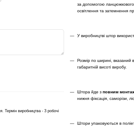
ю
за допомогою ланцюжкового 
освітлення та затемнення пр
У виробництві штор використ
Розмір по ширині, вказаний 
габаритній висоті виробу.
Штора йде з
повним монта
нижня фіксація, саморізи, ліс
. Термін виробництва - 3 робочі
Штори упаковуються в поліети