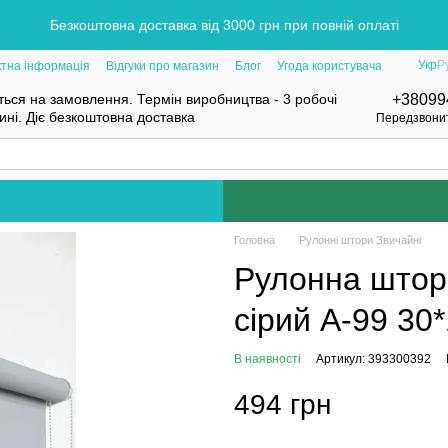
Безкоштовна доставка від 3000 грн при повній оплаті
Укр
Р
ктна інформація
Відгуки про магазин
Блог
Угода користувача
ься на замовлення. Термін виробництва - 3 робочі
+38099
нині. Діє безкоштовна доставка
Передзвони
Головна
Рулонні штори Звичайні
Рулонна штор
сірий А-99 30
В наявності
Артикул: 393300392
494 грн