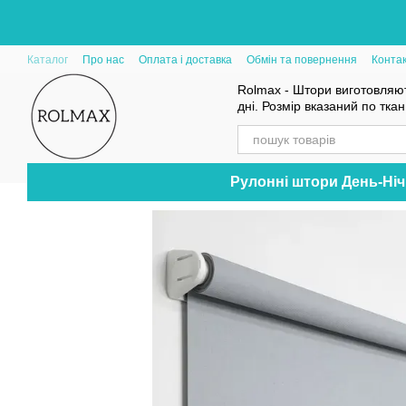
Перейти до основного контенту
Каталог
Про нас
Оплата і доставка
Обмін та повернення
Конта
Rolmax - Штори виготовляют
дні. Розмір вказаний по тка
Рулонні штори День-Ніч