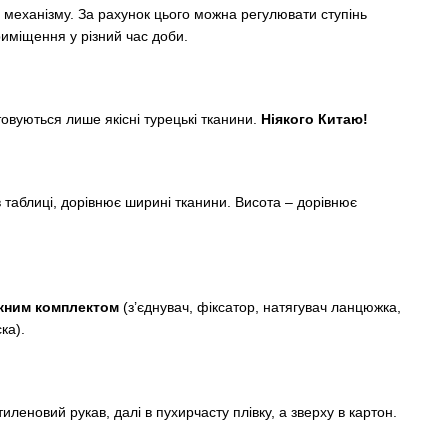
механізму. За рахунок цього можна регулювати ступінь
иміщення у різний час доби.
овуються лише якісні турецькі тканини.
Ніякого Китаю!
в таблиці, дорівнює ширині тканини. Висота – дорівнює
жним комплектом
(з’єднувач, фіксатор, натягувач ланцюжка,
ка).
леновий рукав, далі в пухирчасту плівку, а зверху в картон.