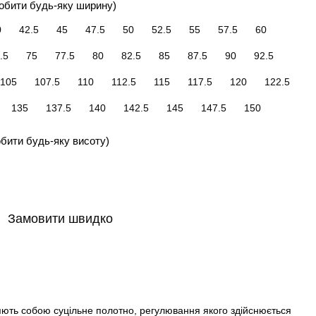
обити будь-яку ширину)
0
42.5
45
47.5
50
52.5
55
57.5
60
.5
75
77.5
80
82.5
85
87.5
90
92.5
105
107.5
110
112.5
115
117.5
120
122.5
135
137.5
140
142.5
145
147.5
150
бити будь-яку висоту)
Замовити швидко
яють собою суцільне полотно, регулювання якого здійснюється