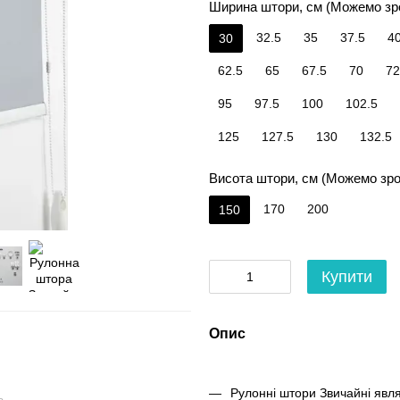
Ширина штори, см (Можемо зр
32.5
35
37.5
4
30
62.5
65
67.5
70
72
95
97.5
100
102.5
125
127.5
130
132.5
Висота штори, см (Можемо зро
170
200
150
Купити
Опис
Рулонні штори Звичайні явл