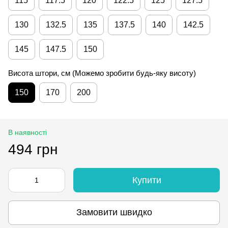
115
117.5
120
122.5
125
127.5
130
132.5
135
137.5
140
142.5
145
147.5
150
Висота штори, см (Можемо зробити будь-яку висоту)
150
170
200
В наявності
494 грн
Купити
Замовити швидко