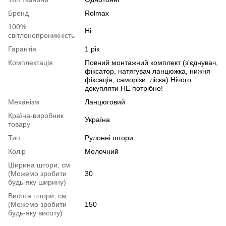
Бренд
Rolmax
100%
Ні
світлонепроникність
Гарантія
1 рік
Комплектація
Повний монтажний комплект (з'єднувач,
фіксатор, натягувач ланцюжка, нижня
фіксація, саморізи, ліска).Нічого
докупляти НЕ потрібно!
Механізм
Ланцюговий
Країна-виробник
Україна
товару
Тип
Рулонні штори
Колір
Молочний
Ширина штори, см
(Можемо зробити
30
будь-яку ширину)
Висота штори, см
(Можемо зробити
150
будь-яку висоту)