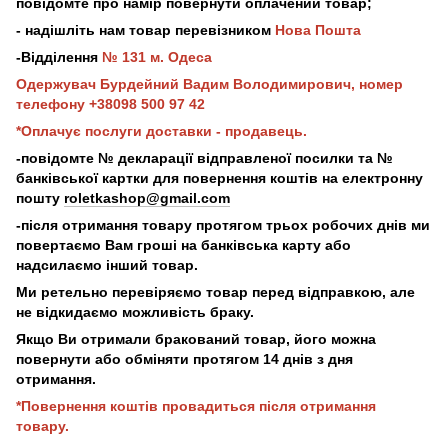
повідомте про намір повернути оплачений товар;
- надішліть нам товар перевізником
Нова Пошта
-Відділення
№ 131 м. Одеса
Одержувач Бурдейний Вадим Володимирович, номер
телефону +38098 500 97 42
*Оплачує послуги доставки - продавець.
-повідомте № декларації відправленої посилки та №
банківської картки для повернення коштів на електронну
пошту
roletkashop@gmail.com
-після отримання товару протягом трьох робочих днів ми
повертаємо Вам гроші на банківська карту або
надсилаємо інший товар.
Ми ретельно перевіряємо товар перед відправкою, але
не відкидаємо можливість браку.
Якщо Ви отримали бракований товар, його можна
повернути або обміняти протягом 14 днів з дня
отримання.
*Повернення коштів провадиться після отримання
товару.