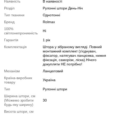
Наявність
В наявності
Розділ
Рулонні штори День-Ніч
Тип тканини
Однотонні
Бренд
Rolmax
100%
Ні
світлонепроникність
Гарантія
1 рік
Комплектація
Штора у зібраному вигляді. Повний
монтажний комплект (з'єднувач,
фіксатор, натягувач ланцюжка, нижня
фіксація, саморізи, ліска).Нічого
докупляти НЕ потрібно!
Механізм
Ланцюговий
Країна-виробник
Україна
товару
Тип
Рулонні штори
Ширина штори, см
(Можемо зробити
30
будь-яку ширину)
Висота штори, см