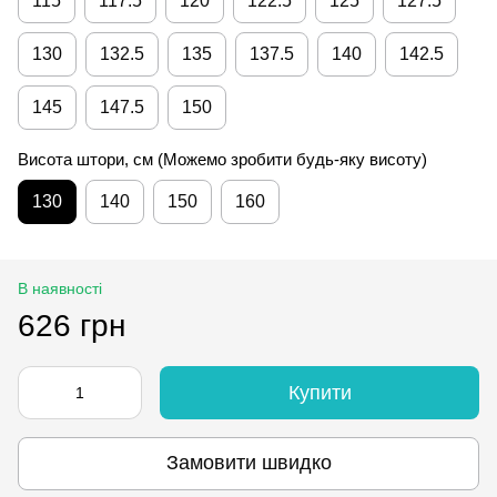
115
117.5
120
122.5
125
127.5
130
132.5
135
137.5
140
142.5
145
147.5
150
Висота штори, см (Можемо зробити будь-яку висоту)
130
140
150
160
В наявності
626 грн
Купити
Замовити швидко