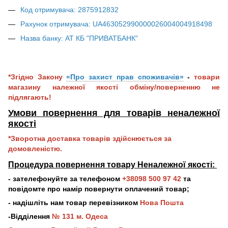
Код отримувача: 2875912832
Рахунок отримувача: UA463052990000026004004918498
Назва банку: АТ КБ "ПРИВАТБАНК"
*Згідно Закону
«Про захист прав споживачів»
-
товари
магазину належної якості обміну/поверненню не
підлягають!
Умови повернення для товарів неналежної
якос
ті
*Зворотна доставка товарів здійснюється за
домовленістю.
Процедура повернення товару Неналежної якості:
- зателефонуйте за телефоном
+38098 500 97 42
та
повідомте про намір повернути оплачений товар;
- надішліть нам товар перевізником
Нова Пошта
-Відділення
№ 131 м. Одеса