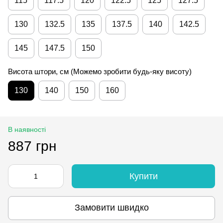
115
117.5
120
122.5
125
127.5
130
132.5
135
137.5
140
142.5
145
147.5
150
Висота штори, см (Можемо зробити будь-яку висоту)
130
140
150
160
В наявності
887 грн
Купити
Замовити швидко