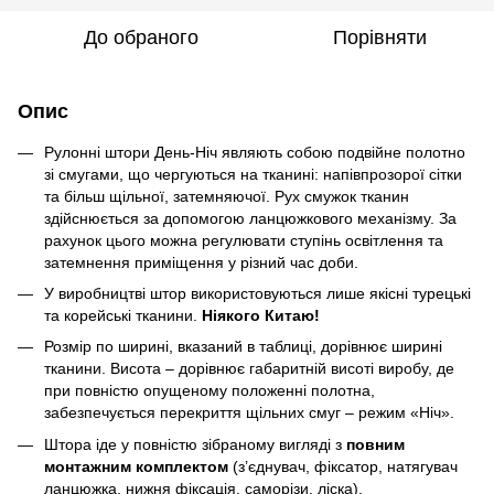
До обраного
Порівняти
Опис
Рулонні штори День-Ніч являють собою подвійне полотно
зі смугами, що чергуються на тканині: напівпрозорої сітки
та більш щільної, затемняючої. Рух смужок тканин
здійснюється за допомогою ланцюжкового механізму. За
рахунок цього можна регулювати ступінь освітлення та
затемнення приміщення у різний час доби.
У виробництві штор використовуються лише якісні турецькі
та корейські тканини.
Ніякого Китаю!
Розмір по ширині, вказаний в таблиці, дорівнює ширині
тканини. Висота – дорівнює габаритній висоті виробу, де
при повністю опущеному положенні полотна,
забезпечується перекриття щільних смуг – режим «Ніч».
Штора іде у повністю зібраному вигляді з
повним
монтажним комплектом
(з’єднувач, фіксатор, натягувач
ланцюжка, нижня фіксація, саморізи, ліска).