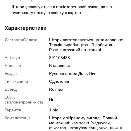
Штори упаковуються в поліетиленовий рукав, далі в
пухирчасту плівку, а зверху в картон.
Характеристики
Доставка/Оплата
Штори виготовляються на замовлення.
Термін виробництва - 3 робочі дні.
Розмір вказаний по тканині.
Артикул
391105488
Наявність
В наявності
Розділ
Рулонні штори День-Ніч
Тип тканини
Однотонні
Бренд
Rolmax
100%
Ні
світлонепроникність
Гарантія
1 рік
Комплектація
Штора у зібраному вигляді. Повний
монтажний комплект (з'єднувач,
фіксатор, натягувач ланцюжка, нижня