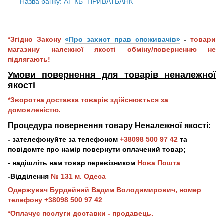
Назва банку: АТ КБ "ПРИВАТБАНК"
*Згідно Закону
«Про захист прав споживачів»
-
товари
магазину належної якості обміну/поверненню не
підлягають!
Умови повернення для товарів неналежної
якос
ті
*Зворотна доставка товарів здійснюється за
домовленістю.
Процедура повернення товару Неналежної якості:
- зателефонуйте за телефоном
+38098 500 97 42
та
повідомте про намір повернути оплачений товар;
- надішліть нам товар перевізником
Нова Пошта
-Відділення
№ 131 м. Одеса
Одержувач Бурдейний Вадим Володимирович, номер
телефону +38098 500 97 42
*Оплачує послуги доставки - продавець.