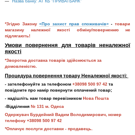
Назва банку: АТ КБ "ПРИВАТБАНК"
*Згідно Закону
«Про захист прав споживачів»
-
товари
магазину належної якості обміну/поверненню не
підлягають!
Умови повернення для товарів неналежної
якос
ті
*Зворотна доставка товарів здійснюється за
домовленістю.
Процедура повернення товару Неналежної якості:
- зателефонуйте за телефоном
+38098 500 97 42
та
повідомте про намір повернути оплачений товар;
- надішліть нам товар перевізником
Нова Пошта
-Відділення
№ 131 м. Одеса
Одержувач Бурдейний Вадим Володимирович, номер
телефону +38098 500 97 42
*Оплачує послуги доставки - продавець.