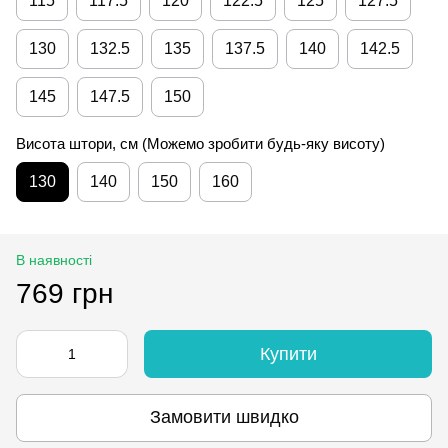
115
117.5
120
122.5
125
127.5
130
132.5
135
137.5
140
142.5
145
147.5
150
Висота штори, см (Можемо зробити будь-яку висоту)
130
140
150
160
В наявності
769 грн
Купити
Замовити швидко