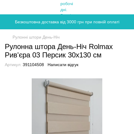
Безкоштовна доставка від 3000 грн при повній оплаті
Рулонні штори День-Ніч
Рулонна штора День-Ніч Rolmax
Рив'єра 03 Персик 30х130 см
Артикул:
391104508
Написати відгук