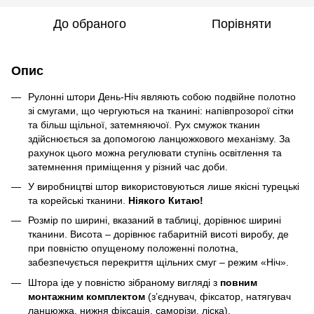
До обраного
Порівняти
Опис
Рулонні штори День-Ніч являють собою подвійне полотно
зі смугами, що чергуються на тканині: напівпрозорої сітки
та більш щільної, затемняючої. Рух смужок тканин
здійснюється за допомогою ланцюжкового механізму. За
рахунок цього можна регулювати ступінь освітлення та
затемнення приміщення у різний час доби.
У виробництві штор використовуються лише якісні турецькі
та корейські тканини.
Ніякого Китаю!
Розмір по ширині, вказаний в таблиці, дорівнює ширині
тканини. Висота – дорівнює габаритній висоті виробу, де
при повністю опущеному положенні полотна,
забезпечується перекриття щільних смуг – режим «Ніч».
Штора іде у повністю зібраному вигляді з
повним
монтажним комплектом
(з’єднувач, фіксатор, натягувач
ланцюжка, нижня фіксація, саморізи, ліска).