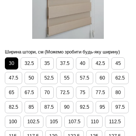
Ширина штори, см (Можемо зробити будь-яку ширину)
30
32.5
35
37.5
40
42.5
45
47.5
50
52.5
55
57.5
60
62.5
65
67.5
70
72.5
75
77.5
80
82.5
85
87.5
90
92.5
95
97.5
100
102.5
105
107.5
110
112.5