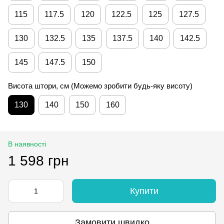
115
117.5
120
122.5
125
127.5
130
132.5
135
137.5
140
142.5
145
147.5
150
Висота штори, см (Можемо зробити будь-яку висоту)
130
140
150
160
В наявності
1 598 грн
Купити
Замовити швидко