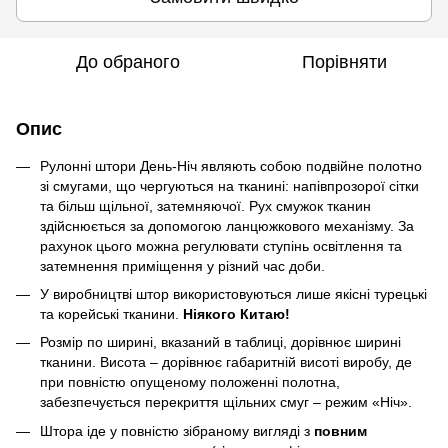
До обраного
Порівняти
Опис
Рулонні штори День-Ніч являють собою подвійне полотно
зі смугами, що чергуються на тканині: напівпрозорої сітки
та більш щільної, затемняючої. Рух смужок тканин
здійснюється за допомогою ланцюжкового механізму. За
рахунок цього можна регулювати ступінь освітлення та
затемнення приміщення у різний час доби.
У виробництві штор використовуються лише якісні турецькі
та корейські тканини.
Ніякого Китаю!
Розмір по ширині, вказаний в таблиці, дорівнює ширині
тканини. Висота – дорівнює габаритній висоті виробу, де
при повністю опущеному положенні полотна,
забезпечується перекриття щільних смуг – режим «Ніч».
Штора іде у повністю зібраному вигляді з
повним