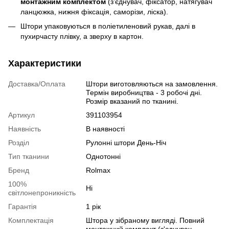
монтажним комплектом
(з’єднувач, фіксатор, натягувач
ланцюжка, нижня фіксація, саморізи, ліска).
Штори упаковуються в поліетиленовий рукав, далі в
пухирчасту плівку, а зверху в картон.
Характеристики
Доставка/Оплата
Штори виготовляються на замовлення.
Термін виробництва - 3 робочі дні.
Розмір вказаний по тканині.
Артикул
391103954
Наявність
В наявності
Розділ
Рулонні штори День-Ніч
Тип тканини
Однотонні
Бренд
Rolmax
100%
Ні
світлонепроникність
Гарантія
1 рік
Комплектація
Штора у зібраному вигляді. Повний