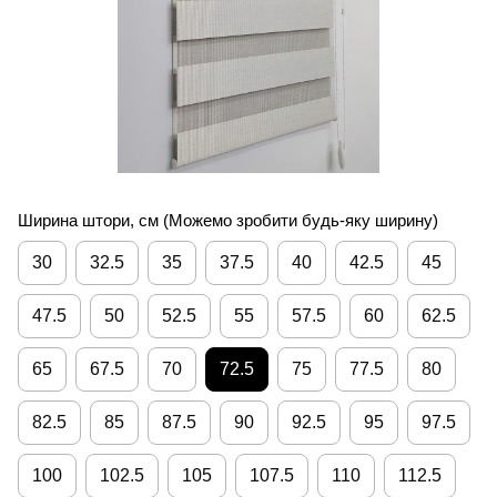
Ширина штори, см (Можемо зробити будь-яку ширину)
30
32.5
35
37.5
40
42.5
45
47.5
50
52.5
55
57.5
60
62.5
65
67.5
70
72.5
75
77.5
80
82.5
85
87.5
90
92.5
95
97.5
100
102.5
105
107.5
110
112.5