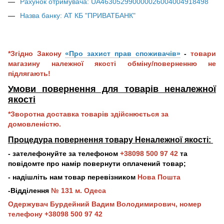
Рахунок отримувача: UA463052990000026004004918498
Назва банку: АТ КБ "ПРИВАТБАНК"
*Згідно Закону
«Про захист прав споживачів»
-
товари
магазину належної якості обміну/поверненню не
підлягають!
Умови повернення для товарів неналежної
якос
ті
*Зворотна доставка товарів здійснюється за
домовленістю.
Процедура повернення товару Неналежної якості:
- зателефонуйте за телефоном
+38098 500 97 42
та
повідомте про намір повернути оплачений товар;
- надішліть нам товар перевізником
Нова Пошта
-Відділення
№ 131 м. Одеса
Одержувач Бурдейний Вадим Володимирович, номер
телефону +38098 500 97 42