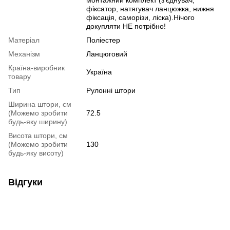
монтажний комплект (з'єднувач,
фіксатор, натягувач ланцюжка, нижня
фіксація, саморізи, ліска).Нічого
докупляти НЕ потрібно!
Матеріал
Поліестер
Механізм
Ланцюговий
Країна-виробник
Україна
товару
Тип
Рулонні штори
Ширина штори, см
(Можемо зробити
72.5
будь-яку ширину)
Висота штори, см
(Можемо зробити
130
будь-яку висоту)
Відгуки