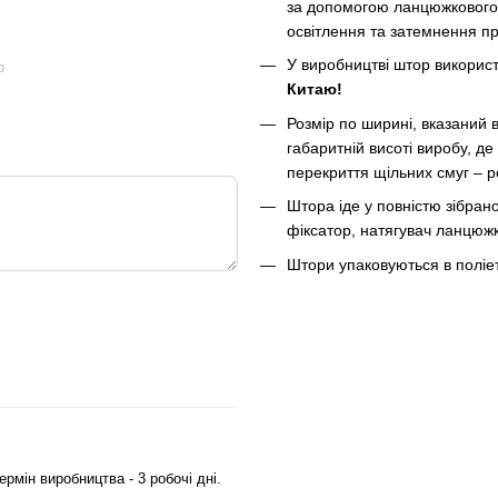
за допомогою ланцюжкового 
освітлення та затемнення пр
У виробництві штор використ
ю
Китаю!
Розмір по ширині, вказаний 
габаритній висоті виробу, д
перекриття щільних смуг – р
Штора іде у повністю зібран
фіксатор, натягувач ланцюжка
Штори упаковуються в поліети
мін виробництва - 3 робочі дні.