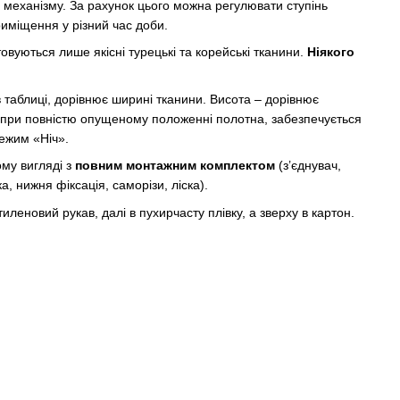
механізму. За рахунок цього можна регулювати ступінь
иміщення у різний час доби.
овуються лише якісні турецькі та корейські тканини.
Ніякого
в таблиці, дорівнює ширині тканини. Висота – дорівнює
е при повністю опущеному положенні полотна, забезпечується
ежим «Ніч».
ому вигляді з
повним монтажним комплектом
(з’єднувач,
, нижня фіксація, саморізи, ліска).
леновий рукав, далі в пухирчасту плівку, а зверху в картон.