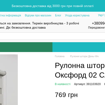
Безкоштовна доставка від 3000 грн при повній оплаті
Укр
Р
ктна інформація
Відгуки про магазин
Блог
Угода користувача
ься на замовлення. Термін виробництва - 3 робочі
+38099
нині. Діє безкоштовна доставка
Передзвони
Головна
Рулонні штори День-Ніч
Рулонна штор
Оксфорд 02 Сл
В наявності
Артикул: 391103920
769 грн