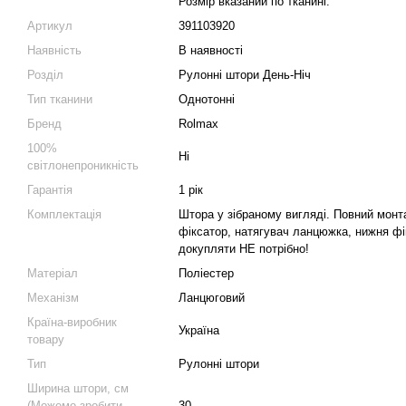
Розмір вказаний по тканині.
Артикул
391103920
Наявність
В наявності
Розділ
Рулонні штори День-Ніч
Тип тканини
Однотонні
Бренд
Rolmax
100%
Ні
світлонепроникність
Гарантія
1 рік
Комплектація
Штора у зібраному вигляді. Повний монт
фіксатор, натягувач ланцюжка, нижня фік
докупляти НЕ потрібно!
Матеріал
Поліестер
Механізм
Ланцюговий
Країна-виробник
Україна
товару
Тип
Рулонні штори
Ширина штори, см
(Можемо зробити
30