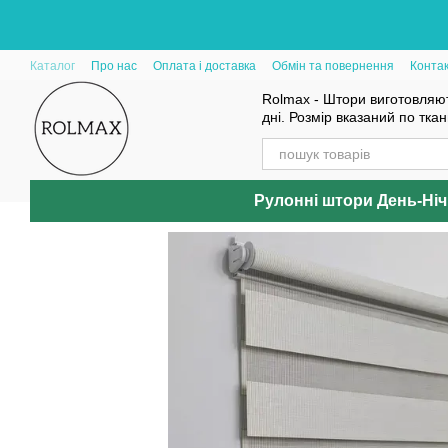
Перейти до основного контенту
Каталог
Про нас
Оплата і доставка
Обмін та повернення
Конта
Rolmax - Штори виготовляют
дні. Розмір вказаний по тка
Рулонні штори День-Ніч