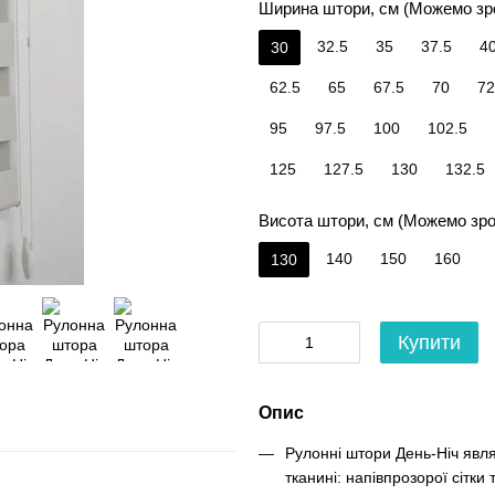
Ширина штори, см (Можемо зр
32.5
35
37.5
4
30
62.5
65
67.5
70
72
95
97.5
100
102.5
125
127.5
130
132.5
Висота штори, см (Можемо зро
140
150
160
130
Купити
Опис
Рулонні штори День-Ніч явл
тканині: напівпрозорої сітки