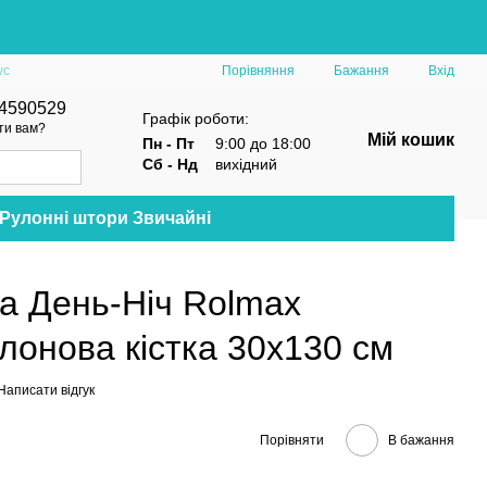
Порівняння
ус
Бажання
Вхід
4590529
Графік роботи:
ти вам?
Мій кошик
Пн - Пт
9:00 до 18:00
Сб - Нд
вихідний
Рулонні штори Звичайні
а День-Ніч Rolmax
онова кістка 30х130 см
Написати відгук
Порівняти
В бажання