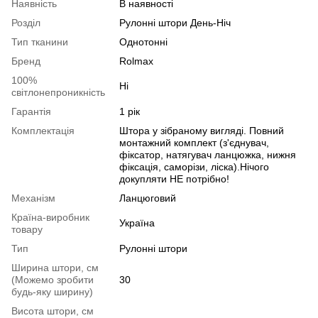
Наявність
В наявності
Розділ
Рулонні штори День-Ніч
Тип тканини
Однотонні
Бренд
Rolmax
100%
Ні
світлонепроникність
Гарантія
1 рік
Комплектація
Штора у зібраному вигляді. Повний
монтажний комплект (з'єднувач,
фіксатор, натягувач ланцюжка, нижня
фіксація, саморізи, ліска).Нічого
докупляти НЕ потрібно!
Механізм
Ланцюговий
Країна-виробник
Україна
товару
Тип
Рулонні штори
Ширина штори, см
(Можемо зробити
30
будь-яку ширину)
Висота штори, см