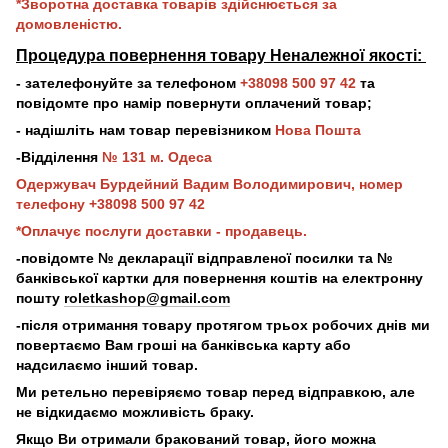
*Зворотна доставка товарів здійснюється за
домовленістю.
Процедура повернення товару Неналежної якості:
- зателефонуйте за телефоном
+38098 500 97 42
та
повідомте про намір повернути оплачений товар;
- надішліть нам товар перевізником
Нова Пошта
-Відділення
№ 131 м. Одеса
Одержувач Бурдейний Вадим Володимирович, номер
телефону +38098 500 97 42
*Оплачує послуги доставки - продавець.
-повідомте № декларації відправленої посилки та №
банківської картки для повернення коштів на електронну
пошту
roletkashop@gmail.com
-після отримання товару протягом трьох робочих днів ми
повертаємо Вам гроші на банківська карту або
надсилаємо інший товар.
Ми ретельно перевіряємо товар перед відправкою, але
не відкидаємо можливість браку.
Якщо Ви отримали бракований товар, його можна