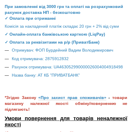
При замовленні від 3000 грн та оплаті на розрахунковий
рахунок доставка НП - безкоштовно
✓ Оплата при отриманні
Комісія за накладений платіж складає 20 грн + 2% від суми
✓ Онлайн-оплата банківською карткою (LiqPay)
✓ Оплата за реквізитами на р/р (ПриватБанк)
Отримувач: ФОП Бурдейний Вадим Володимирович
Код отримувача: 2875912832
Рахунок отримувача: UA463052990000026004004918498
Назва банку: АТ КБ "ПРИВАТБАНК"
*Згідно Закону
«Про захист прав споживачів»
-
товари
магазину належної якості обміну/поверненню не
підлягають!
Умови повернення для товарів неналежної
якос
ті