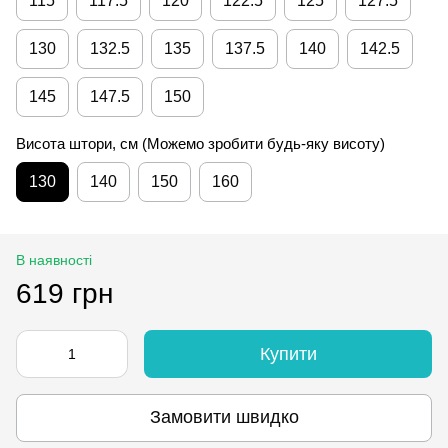
115
117.5
120
122.5
125
127.5
130
132.5
135
137.5
140
142.5
145
147.5
150
Висота штори, см (Можемо зробити будь-яку висоту)
130
140
150
160
В наявності
619 грн
Купити
Замовити швидко