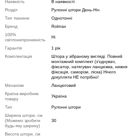
Наявність
В наявності
Розділ
Рулонні штори День-Ніч
Тип тканини
Однотонні
Бренд
Rolmax
100%
Ні
світлонепроникність
Гарантія
1 рік
Комплектація
Штора у зібраному вигляді. Повний
монтажний комплект (з'єднувач,
фіксатор, натягувач ланцюжка, нижня
фіксація, саморізи, ліска).Нічого
докупляти НЕ потрібно!
Механізм
Ланцюговий
Країна-виробник
Україна
товару
Тип
Рулонні штори
Ширина штори, см
(Можемо зробити
30
будь-яку ширину)
Висота штори, см