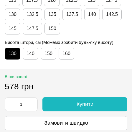
115
117.5
120
122.5
125
127.5
130
132.5
135
137.5
140
142.5
145
147.5
150
Висота штори, см (Можемо зробити будь-яку висоту)
130
140
150
160
В наявності
578 грн
Купити
Замовити швидко