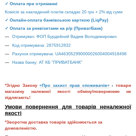
✓ Оплата при отриманні
Комісія за накладений платіж складає 20 грн + 2% від суми
✓ Онлайн-оплата банківською карткою (LiqPay)
✓ Оплата за реквізитами на р/р (ПриватБанк)
Отримувач: ФОП Бурдейний Вадим Володимирович
Код отримувача: 2875912832
Рахунок отримувача: UA463052990000026004004918498
Назва банку: АТ КБ "ПРИВАТБАНК"
*Згідно Закону
«Про захист прав споживачів»
-
товари
магазину належної якості обміну/поверненню не
підлягають!
Умови повернення для товарів неналежної
якос
ті
*Зворотна доставка товарів здійснюється за
домовленістю.