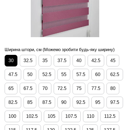
Ширина штори, см (Можемо зробити будь-яку ширину)
30
32.5
35
37.5
40
42.5
45
47.5
50
52.5
55
57.5
60
62.5
65
67.5
70
72.5
75
77.5
80
82.5
85
87.5
90
92.5
95
97.5
100
102.5
105
107.5
110
112.5