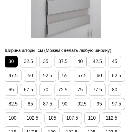
Ширина шторы, см (Можем сделать любую ширину)
30
32.5
35
37.5
40
42.5
45
47.5
50
52.5
55
57.5
60
62.5
65
67.5
70
72.5
75
77.5
80
82.5
85
87.5
90
92.5
95
97.5
100
102.5
105
107.5
110
112.5