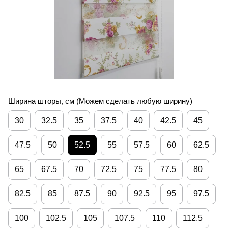
Ширина шторы, см (Можем сделать любую ширину)
30
32.5
35
37.5
40
42.5
45
47.5
50
52.5
55
57.5
60
62.5
65
67.5
70
72.5
75
77.5
80
82.5
85
87.5
90
92.5
95
97.5
100
102.5
105
107.5
110
112.5