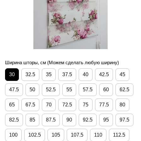
Ширина шторы, см (Можем сделать любую ширину)
30
32.5
35
37.5
40
42.5
45
47.5
50
52.5
55
57.5
60
62.5
65
67.5
70
72.5
75
77.5
80
82.5
85
87.5
90
92.5
95
97.5
100
102.5
105
107.5
110
112.5