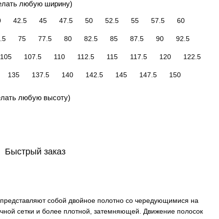
елать любую ширину)
0
42.5
45
47.5
50
52.5
55
57.5
60
.5
75
77.5
80
82.5
85
87.5
90
92.5
105
107.5
110
112.5
115
117.5
120
122.5
135
137.5
140
142.5
145
147.5
150
елать любую высоту)
Быстрый заказ
представляют собой двойное полотно со чередующимися на
чной сетки и более плотной, затемняющей. Движение полосок