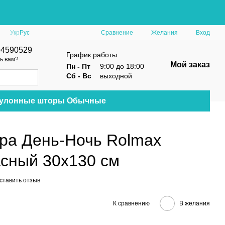
Сравнение
Укр
Рус
Желания
Вход
94590529
График работы:
ь вам?
Мой заказ
Пн - Пт
9:00 до 18:00
Сб - Вс
выходной
улонные шторы Обычные
ра День-Ночь Rolmax
асный 30х130 см
ставить отзыв
К сравнению
В желания