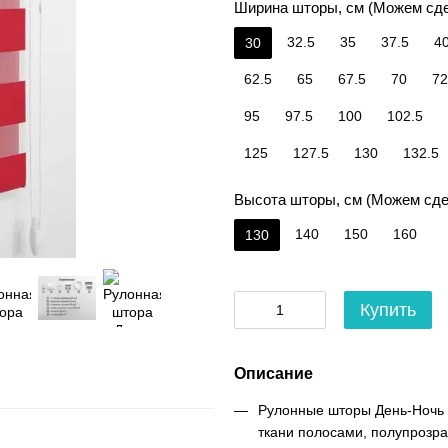
Ширина шторы, см (Можем сд
32.5
35
37.5
4
30
62.5
65
67.5
70
72
95
97.5
100
102.5
125
127.5
130
132.5
Высота шторы, см (Можем сд
140
150
160
130
Купить
Описание
Рулонные шторы День-Ночь 
ткани полосами, полупрозра