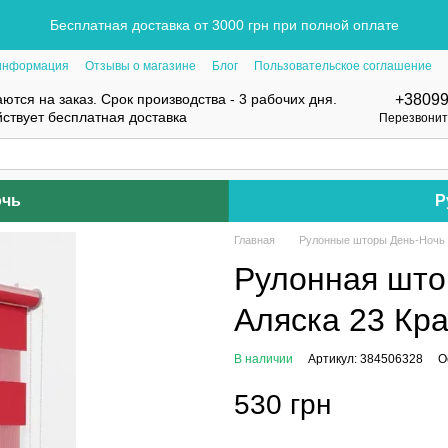
Бесплатная доставка от 3000 грн при полной оплате
 информация
Отзывы о магазине
Блог
Пользовательское соглашение
ются на заказ. Срок производства - 3 рабочих дня.
+3809
йствует бесплатная доставка
Перезвонит
очь
Р
Главная
Рулонные шторы День-Ночь
Рулонная што
Аляска 23 Кр
В наличии
Артикул: 384506328
О
530 грн