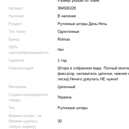
Размер указан по ткани.
Артикул
384506328
Наличие
В наличии
Раздел
Рулонные шторы День-Ночь
Тип ткани
Однотонные
Бренд
Rolmax
100%
Нет
светонепроницаемость
Гарантия
1 год
Комплектация
Штора в собранном виде. Полный монта
фиксатор, натяжитель цепочки, нижняя 
леска).Ничего докупать НЕ нужно!
Механизм
Цепочный
Страна-производитель
Украина
товара
Тип
Рулонные шторы
Ширина шторы, см
(Можем сделать
30
любую ширину)